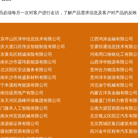
员必须每月一次对客户进行走访，了解产品需求信息及客户对产品的反映
广东坪山区泽华信息技术有限公司
江西鸿涛金融有限公司
重庆大渡口区伟业智能制造有限公司
甘肃恒通信息技术有限公
山东黄岛区精诚保险有限公司
河南周口翰铭化工有限公
湖南长沙市霖玮新能源有限公司
山西泽华能源有限公司
湖北汉阳区安达服务有限公司
贵州合力物流有限公司
湖南长沙市裕盛新材料有限公司
贵州泽丰旅游有限公司
辽宁本溪程奇能源有限公司
河北渝宁机械有限公司
云南信诺房地产有限公司
内蒙古洋良金融有限公司
广东天河区鼎峰环保集团有限公司
福建厦门市科力教育有限
澳门隆禾人工智能有限公司
云南力源贸易股份有限公
湖南永州宏昌机械有限公司
北京顺义区阳正汽车有限
香港源振证券有限公司
北京西城区集日建筑有限
新疆创辉贸易有限公司
四川金牛区程奇汽车股份