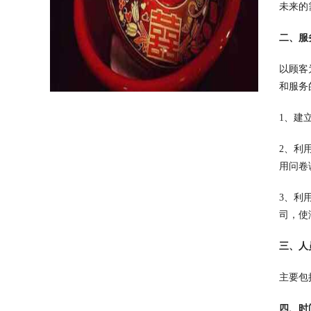
未来的
二、服
以顾客
和服务
1、建
2、利
用问卷
3、利
司，使
三、人
主要包
四、时