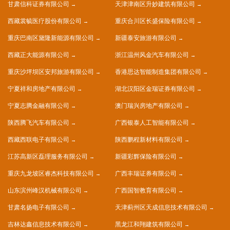
甘肃信科证券有限公司
天津津南区升妙建筑有限公司
西藏裳毓医疗股份有限公司
重庆合川区长盛保险有限公司
重庆巴南区黛隆新能源有限公司
新疆泰安旅游有限公司
西藏正大能源有限公司
浙江温州风金汽车有限公司
重庆沙坪坝区安邦旅游有限公司
香港思达智能制造集团有限公司
宁夏祥和房地产有限公司
湖北汉阳区金瑞证券有限公司
宁夏志腾金融有限公司
澳门瑞兴房地产有限公司
陕西腾飞汽车有限公司
广西银泰人工智能有限公司
西藏西联电子有限公司
陕西鹏程新材料有限公司
江苏高新区磊理服务有限公司
新疆彩辉保险有限公司
重庆九龙坡区睿杰科技有限公司
广西丰瑞证券有限公司
山东滨州峰汉机械有限公司
广西国智教育有限公司
甘肃名扬电子有限公司
天津蓟州区天成信息技术有限公司
吉林达鑫信息技术有限公司
黑龙江和翔建筑有限公司