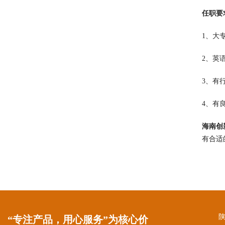
任职要
1、大
2、英
3、有
4、有
海南创
有合适
“专注产品，用心服务”为核心价